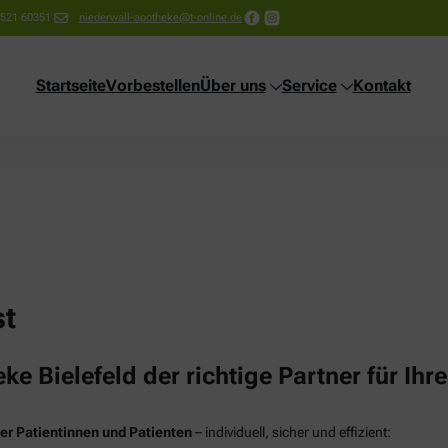
-521 60351
niederwall-apotheke@t-online.de
Startseite
Vorbestellen
Über uns
Service
Kontakt
st
 Bielefeld der richtige Partner für Ihre
er Patientinnen und Patienten
– individuell, sicher und effizient: