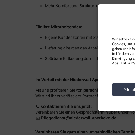
Mehr Komfort und Struktur im Pflegealltag
Für Ihre Mitarbeitenden:
Eigene Kundenkonten mit Stammkundenkonditi
Wir setzen Coo
Cookies, um u
Lieferung direkt an den Arbeitsplatz oder in die E
geben wir Inf
in Ländern ve
Spürbare Entlastung durch digitale Prozesse und
Einwilligung z
Abs. 1 lit. a
Ihr Vorteil mit der Niederwall Apotheke Bielefeld
Alle a
Mit uns profitieren Sie von
persönlicher Betreuung, i
Wir sind Ihr zuverlässiger Partner für Pflegeeinrichtu
📞
Kontaktieren Sie uns jetzt:
Vereinbaren Sie einen Gesprächstermin über unser
Ko
✉️
Pflegedienst@niederwall-apotheke.de
Vereinbaren Sie gern einen unverbindlichen Termin 