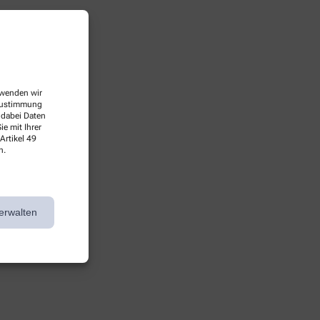
erwenden wir
 Zustimmung
 dabei Daten
e mit Ihrer
Artikel 49
n.
erwalten
chen Versorgung.