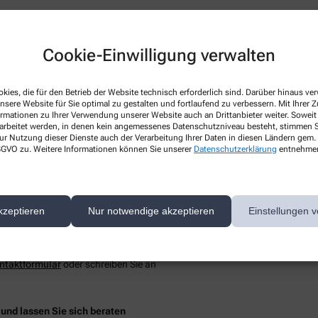
Cookie-Einwilligung verwalten
onen
kies, die für den Betrieb der Website technisch erforderlich sind. Darüber hinaus v
nsere Website für Sie optimal zu gestalten und fortlaufend zu verbessern. Mit Ihrer
inrichtung
ormationen zu Ihrer Verwendung unserer Website auch an Drittanbieter weiter. Soweit
rarbeitet werden, in denen kein angemessenes Datenschutzniveau besteht, stimmen Si
 feste Ansprechpartner
ur Nutzung dieser Dienste auch der Verarbeitung Ihrer Daten in diesen Ländern gem. 
 DSGVO zu. Weitere Informationen können Sie unserer
Datenschutzerklärung
entnehme
kzeptieren
Nur notwendige akzeptieren
Einstellungen v
nnovativen Lösungen und über 70 Jahren Erfahrung
in der pharmazeutis
ngen, ambulante Dienste und häusliche Pflege im Bielefelder Westen.
ntaktformular
oder schreiben Sie an
und lassen Sie sich beraten