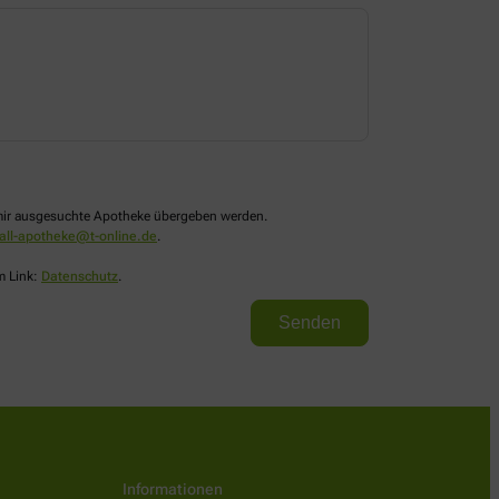
n mir ausgesuchte Apotheke übergeben werden.
all-apotheke@t-online.de
.
m Link:
Datenschutz
.
Informationen