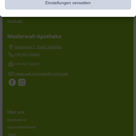
Einstellungen verwalten
Kontakt
Niederwall-Apotheke
Niederwall 7
,
33602
Bielefeld
+49-521 60380
+49-521 60351
niederwall-apotheke@t-online.de
Über uns
Botendienst
Gesundheitskarte
Team