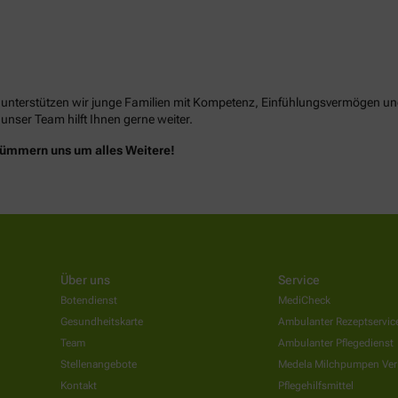
unterstützen wir junge Familien mit Kompetenz, Einfühlungsvermögen un
 unser Team hilft Ihnen gerne weiter.
 kümmern uns um alles Weitere!
Über uns
Service
Botendienst
MediCheck
Gesundheitskarte
Ambulanter Rezeptservic
Team
Ambulanter Pflegedienst
Stellenangebote
Medela Milchpumpen Ver
Kontakt
Pflegehilfsmittel