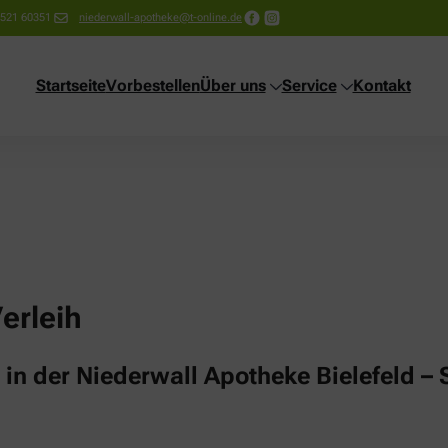
-521 60351
niederwall-apotheke@t-online.de
Startseite
Vorbestellen
Über uns
Service
Kontakt
erleih
n der Niederwall Apotheke Bielefeld – S