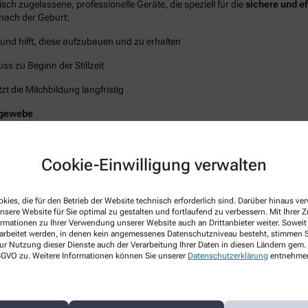
sch zugelassene, professionelle Geräte, die speziell für die
sichere und e
 nach der Geburt:
und hilft, diese aufzubauen und zu erhalten
ss zu Beginn der Stillzeit
tzt die Milchbildung langfristig
tgewebe
 (Mastitis)
zu lindern
Cookie-Einwilligung verwalten
ressfreies Abpumpen
kies, die für den Betrieb der Website technisch erforderlich sind. Darüber hinaus v
nsere Website für Sie optimal zu gestalten und fortlaufend zu verbessern. Mit Ihrer
ormationen zu Ihrer Verwendung unserer Website auch an Drittanbieter weiter. Soweit
n Bielefeld und Umgebung
rarbeitet werden, in denen kein angemessenes Datenschutzniveau besteht, stimmen Si
ur Nutzung dieser Dienste auch der Verarbeitung Ihrer Daten in diesen Ländern gem. 
 DSGVO zu. Weitere Informationen können Sie unserer
Datenschutzerklärung
entnehme
lten Sie Ihre Milchpumpe
schnell, sicher und bequem
– direkt nach Haus
passenden Zubehör-Ausstattung.
er Medela Milchpumpen
zu prüfen, da die Nachfrage sehr hoch ist.