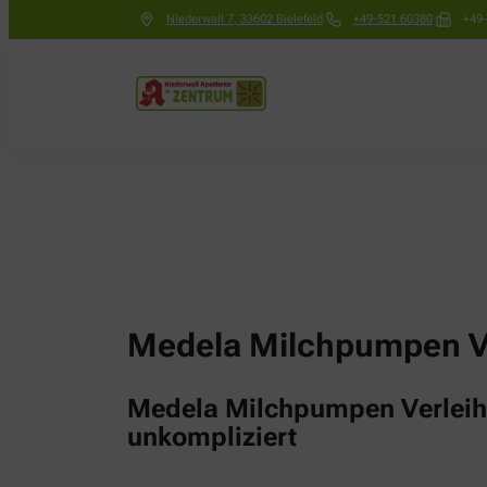
Niederwall 7
,
33602
Bielefeld
+49-521 60380
+49
Medela Milchpumpen V
Medela Milchpumpen Verleih i
unkompliziert