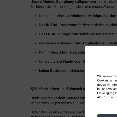
Unsere
Medela Symphony Leihpumpen
sind medizini
Sie bieten viele Vorteile – gerade in den ersten Wochen
Unterstützt eine
ausreichende Milchproduktion
Das
INITIAL-Programm
fördert sanft den Milchflu
Das
ERHALT-Programm
stabilisiert und unterstü
Besonders
schonend zum empfindlichen Brus
Kann helfen,
Milchstau oder Brustentzündungen
Unterstützt bei
Flach- oder Hohlwarzen
Leiser Betrieb
und einfache Handhabung für st
Wir setzen Coo
Cookies, um u
geben wir Inf
📦
Einfach leihen – auf Wunsch mit Lieferservice i
in Ländern ve
Einwilligung z
Abs. 1 lit. a
Dank unseres
Verleih-Services mit Lieferdienst
erha
Wir beraten Sie persönlich zur Handhabung und zur 
Bitte rufen Sie uns vorab an, um die
Verfügbarkeit d
☎️
Niederwall
Apotheke Bielefeld – Tel. 0521 60351