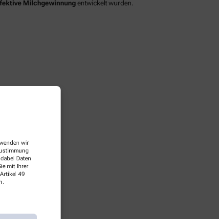
ffektive Milchgewinnung
entwickelt wurden.
erwenden wir
 Zustimmung
 dabei Daten
e mit Ihrer
Artikel 49
n.
e.