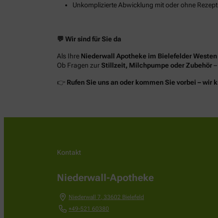
Unkomplizierte Abwicklung mit oder ohne Rezept
💬 Wir sind für Sie da
Als Ihre
Niederwall
Apotheke im Bielefelder Westen
Ob Fragen zur
Stillzeit, Milchpumpe oder Zubehör
–
👉
Rufen Sie uns an oder kommen Sie vorbei – wir
Kontakt
Niederwall-Apotheke
Niederwall 7
,
33602
Bielefeld
+49-521 60380