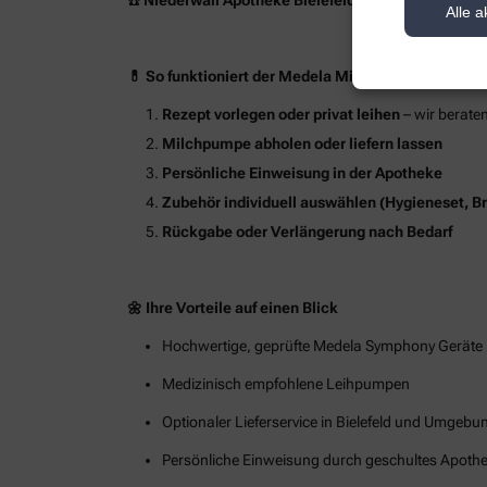
Alle a
💊 So funktioniert der Medela Milchpumpen-Verlei
Rezept vorlegen oder privat leihen
– wir beraten
Milchpumpe abholen oder liefern lassen
Persönliche Einweisung in der Apotheke
Zubehör individuell auswählen (Hygieneset, B
Rückgabe oder Verlängerung nach Bedarf
🌼 Ihre Vorteile auf einen Blick
Hochwertige, geprüfte Medela Symphony Geräte
Medizinisch empfohlene Leihpumpen
Optionaler Lieferservice in Bielefeld und Umgebu
Persönliche Einweisung durch geschultes Apot