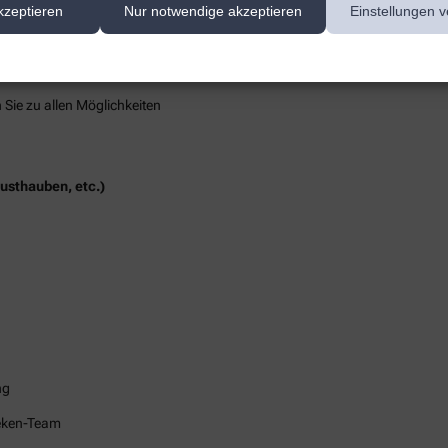
kzeptieren
Nur notwendige akzeptieren
Einstellungen v
h
 Sie zu allen Möglichkeiten
rusthauben, etc.)
ng
heken-Team