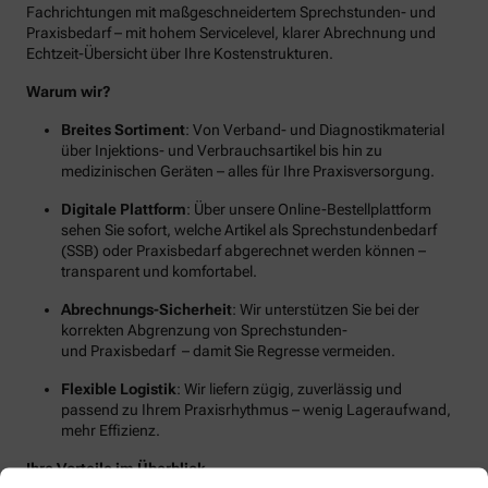
Fachrichtungen mit maßgeschneidertem Sprechstunden- und
Praxisbedarf – mit hohem Servicelevel, klarer Abrechnung und
Echtzeit-Übersicht über Ihre Kostenstrukturen.
Warum wir?
Breites Sortiment
: Von Verband- und Diagnostikmaterial
über Injektions- und Verbrauchsartikel bis hin zu
medizinischen Geräten – alles für Ihre Praxisversorgung.
Digitale Plattform
: Über unsere Online-Bestellplattform
sehen Sie sofort, welche Artikel als Sprechstundenbedarf
(SSB) oder Praxisbedarf abgerechnet werden können –
transparent und komfortabel.
Abrechnungs-Sicherheit
: Wir unterstützen Sie bei der
korrekten Abgrenzung von Sprechstunden-
und Praxisbedarf – damit Sie Regresse vermeiden.
Flexible Logistik
: Wir liefern zügig, zuverlässig und
passend zu Ihrem Praxisrhythmus – wenig Lageraufwand,
mehr Effizienz.
Ihre Vorteile im Überblick