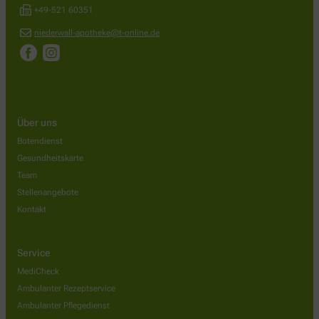
+49-521 60351
niederwall-apotheke@t-online.de
Über uns
Botendienst
Gesundheitskarte
Team
Stellenangebote
Kontakt
Service
MediCheck
Ambulanter Rezeptservice
Ambulanter Pflegedienst