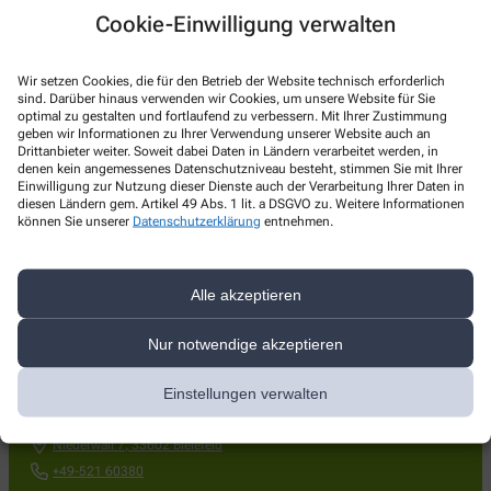
Digital bestellen – schnell versorgt
Cookie-Einwilligung verwalten
Klarheit bei Abrechnung: Sprechstunden- vs. Praxisbedarf
Wir setzen Cookies, die für den Betrieb der Website technisch erforderlich
Zeit sparen – Fokus auf Ihre Arbeit mit Patienten
sind. Darüber hinaus verwenden wir Cookies, um unsere Website für Sie
optimal zu gestalten und fortlaufend zu verbessern. Mit Ihrer Zustimmung
Ein Ansprechpartner – unkompliziert & persönlich
geben wir Informationen zu Ihrer Verwendung unserer Website auch an
Drittanbieter weiter. Soweit dabei Daten in Ländern verarbeitet werden, in
denen kein angemessenes Datenschutzniveau besteht, stimmen Sie mit Ihrer
👉
Lassen Sie uns gemeinsam Ihre Praxis optimal versorgen –
Einwilligung zur Nutzung dieser Dienste auch der Verarbeitung Ihrer Daten in
wir freuen uns auf Ihre Anfrage.
diesen Ländern gem. Artikel 49 Abs. 1 lit. a DSGVO zu. Weitere Informationen
können Sie unserer
Datenschutzerklärung
entnehmen.
Alle akzeptieren
Nur notwendige akzeptieren
Kontakt
Einstellungen verwalten
Niederwall-Apotheke
Niederwall 7
,
33602
Bielefeld
+49-521 60380